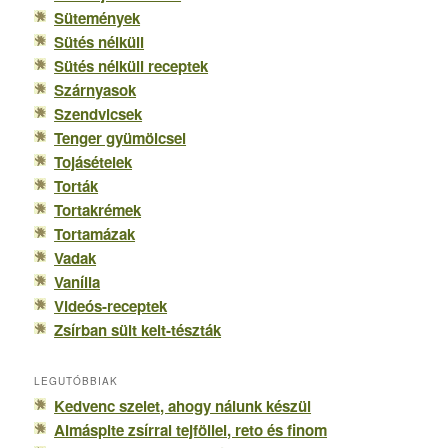
Sütemények
Sütés nélküli
Sütés nélküli receptek
Szárnyasok
Szendvicsek
Tenger gyümölcsei
Tojásételek
Torták
Tortakrémek
Tortamázak
Vadak
Vanília
Videós-receptek
Zsírban sült kelt-tészták
LEGUTÓBBIAK
Kedvenc szelet, ahogy nálunk készül
Almáspite zsírral tejföllel, reto és finom