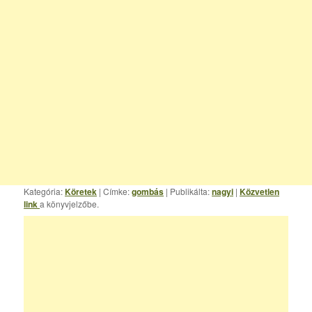
Kategória:
Köretek
| Címke:
gombás
| Publikálta:
nagyi
|
Közvetlen
link
a könyvjelzőbe.