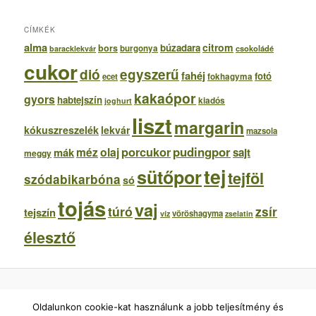
CÍMKÉK
alma
citrom
búzadara
bors
burgonya
csokoládé
baracklekvár
cukor
dió
egyszerű
fahéj
fotó
ecet
fokhagyma
kakaópor
gyors
habtejszín
kiadós
joghurt
liszt
margarin
kókuszreszelék
lekvár
mazsola
porcukor
pudingpor
olaj
mák
méz
sajt
meggy
tej
sütőpor
tejföl
szódabikarbóna
só
tojás
vaj
túró
zsír
tejszín
vöröshagyma
víz
zselatin
élesztő
Egyszerű Gyors Receptek -
RSS hírek
Receptjeink teljes egészében, szabadon
Oldalunkon cookie-kat használunk a jobb teljesítmény és
újraközölhetőek forrásmegjelöléssel (kattintható link hivatkozással)