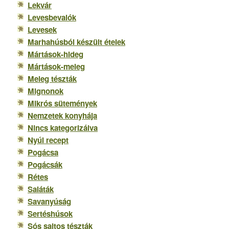
Lekvár
Levesbevalók
Levesek
Marhahúsból készült ételek
Mártások-hideg
Mártások-meleg
Meleg tészták
Mignonok
Mikrós sütemények
Nemzetek konyhája
Nincs kategorizálva
Nyúl recept
Pogácsa
Pogácsák
Rétes
Saláták
Savanyúság
Sertéshúsok
Sós sajtos tészták