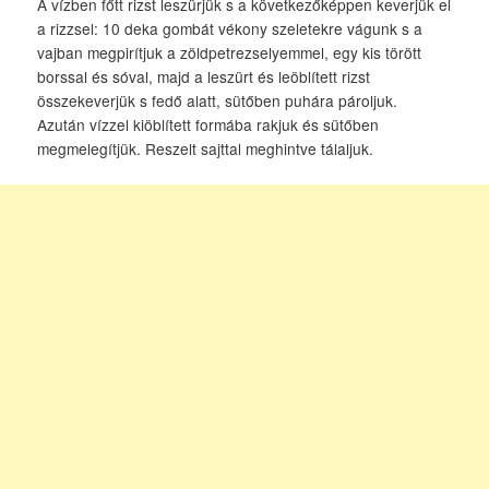
A vízben főtt rizst leszürjük s a következőképpen keverjük el
a rizzsel: 10 deka gombát vékony szeletekre vágunk s a
vajban megpirítjuk a zöldpetrezselyemmel, egy kis törött
borssal és sóval, majd a leszürt és leöblített rizst
összekeverjük s fedő alatt, sütőben puhára pároljuk.
Azután vízzel kiöblített formába rakjuk és sütőben
megmelegítjük. Reszelt sajttal meghintve tálaljuk.