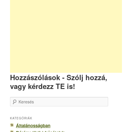
Hozzászólások - Szólj hozzá,
vagy kérdezz TE is!
K
e
r
e
KATEGÓRIÁK
s
Általánosságban
é