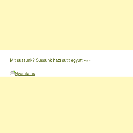
Mit süssünk? Süssünk házi sütit együtt »»»
Nyomtatás