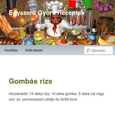
Egyszerű Gyors Receptek
Recept Blog
Fő
K
Kezdőlap
Sütik-képpel
Tovább
menü
az
elsődleges
Gombás rizs
tartalomra
Hozzávalók: 15 deka rizs, 10 deka gomba. 5 deka vaj vagy
zsír, só, petrezselyem zöldje és törött bors.