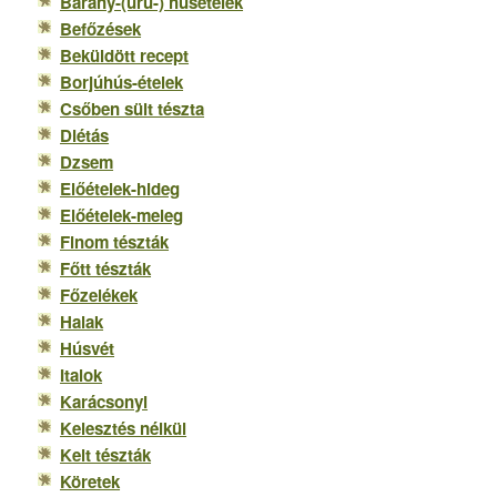
Bárány-(ürü-) húsételek
s
Befőzések
Beküldött recept
Borjúhús-ételek
Csőben sült tészta
Diétás
Dzsem
Előételek-hideg
Előételek-meleg
Finom tészták
Főtt tészták
Főzelékek
Halak
Húsvét
Italok
Karácsonyi
Kelesztés nélkül
Kelt tészták
Köretek