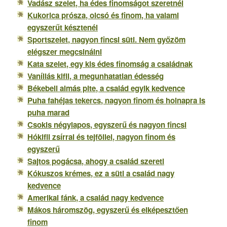
Vadász szelet, ha édes finomságot szeretnél
Kukorica prósza, olcsó és finom, ha valami
egyszerűt késztenél
Sportszelet, nagyon fincsi süti. Nem győzöm
elégszer megcsinálni
Kata szelet, egy kis édes finomság a családnak
Vaníliás kifli, a megunhatatlan édesség
Békebeli almás pite, a család egyik kedvence
Puha fahéjas tekercs, nagyon finom és holnapra is
puha marad
Csokis négylapos, egyszerű és nagyon fincsi
Hókifli zsírral és tejföllel, nagyon finom és
egyszerű
Sajtos pogácsa, ahogy a család szereti
Kókuszos krémes, ez a süti a család nagy
kedvence
Amerikai fánk, a család nagy kedvence
Mákos háromszög, egyszerű és elképesztően
finom