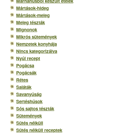
Marhahúsból készült ételek
Mártások-hideg
Mártások-meleg
Meleg tészták
Mignonok
Mikrós sütemények
Nemzetek konyhája
Nincs kategorizálva
Nyúl recept
Pogácsa
Pogácsák
Rétes
Saláták
Savanyúság
Sertéshúsok
Sós sajtos tészták
Sütemények
Sütés nélküli
Sütés nélküli receptek