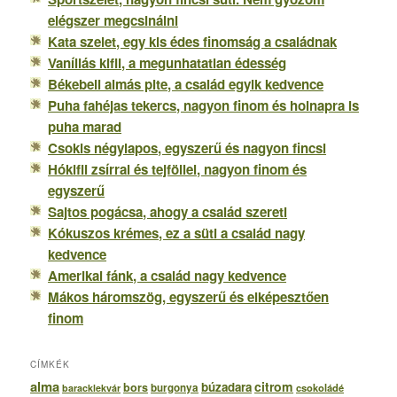
elégszer megcsinálni
Kata szelet, egy kis édes finomság a családnak
Vaníliás kifli, a megunhatatlan édesség
Békebeli almás pite, a család egyik kedvence
Puha fahéjas tekercs, nagyon finom és holnapra is
puha marad
Csokis négylapos, egyszerű és nagyon fincsi
Hókifli zsírral és tejföllel, nagyon finom és
egyszerű
Sajtos pogácsa, ahogy a család szereti
Kókuszos krémes, ez a süti a család nagy
kedvence
Amerikai fánk, a család nagy kedvence
Mákos háromszög, egyszerű és elképesztően
finom
CÍMKÉK
alma
citrom
búzadara
bors
burgonya
csokoládé
baracklekvár