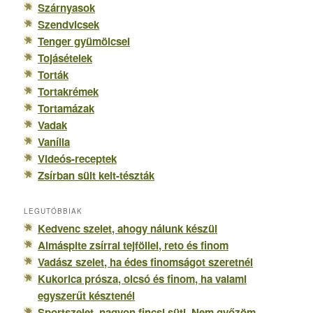
Szárnyasok
Szendvicsek
Tenger gyümölcsei
Tojásételek
Torták
Tortakrémek
Tortamázak
Vadak
Vanília
Videós-receptek
Zsírban sült kelt-tészták
LEGUTÓBBIAK
Kedvenc szelet, ahogy nálunk készül
Almáspite zsírral tejföllel, reto és finom
Vadász szelet, ha édes finomságot szeretnél
Kukorica prósza, olcsó és finom, ha valami
egyszerűt késztenél
Sportszelet, nagyon fincsi süti. Nem győzöm