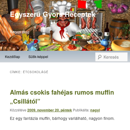
Egyszerű Gyors Receptek
Recept Blog
Fő
K
Kezdőlap
Sütik-képpel
Tovább
Tovább
menü
az
a
ÉTCSOKOLÁGÉ
CÍMKE:
elsődleges
másodlagos
Almás csokis fahéjas rumos muffin
tartalomra
tartalomra
„Csillától”
Közzétéve
2009. november 20. péntek
Publikálta:
nagyi
Ez egy fantázia muffin, bárhogy variálható, nagyon finom.