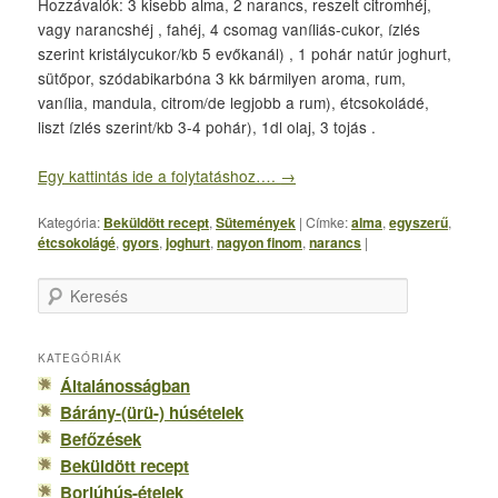
Hozzávalók: 3 kisebb alma, 2 narancs, reszelt citromhéj,
vagy narancshéj , fahéj, 4 csomag vaníliás-cukor, ízlés
szerint kristálycukor/kb 5 evőkanál) , 1 pohár natúr joghurt,
sütőpor, szódabikarbóna 3 kk bármilyen aroma, rum,
vanília, mandula, citrom/de legjobb a rum), étcsokoládé,
liszt ízlés szerint/kb 3-4 pohár), 1dl olaj, 3 tojás .
Egy kattintás ide a folytatáshoz….
→
Kategória:
Beküldött recept
,
Sütemények
|
Címke:
alma
,
egyszerű
,
étcsokolágé
,
gyors
,
joghurt
,
nagyon finom
,
narancs
|
K
e
r
e
KATEGÓRIÁK
s
Általánosságban
é
Bárány-(ürü-) húsételek
s
Befőzések
Beküldött recept
Borjúhús-ételek