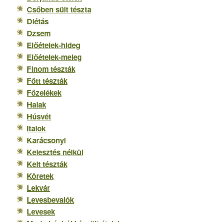
Csőben sült tészta
Diétás
Dzsem
Előételek-hideg
Előételek-meleg
Finom tészták
Főtt tészták
Főzelékek
Halak
Húsvét
Italok
Karácsonyi
Kelesztés nélkül
Kelt tészták
Köretek
Lekvár
Levesbevalók
Levesek