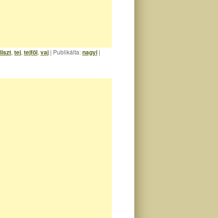
liszt
,
tej
,
tejföl
,
vaj
| Publikálta:
nagyi
|