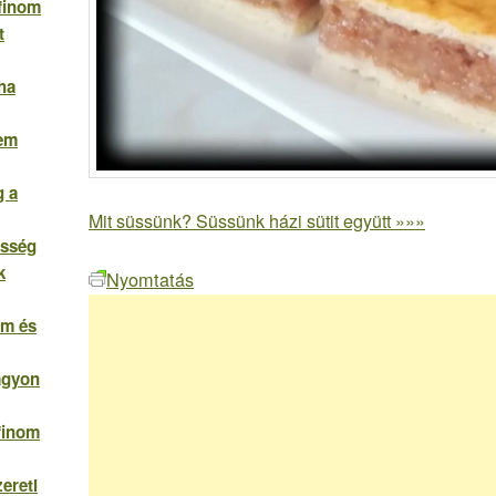
 finom
t
ha
Nem
g a
Mit süssünk? Süssünk házi sütit együtt »»»
esség
k
Nyomtatás
om és
agyon
 finom
ereti