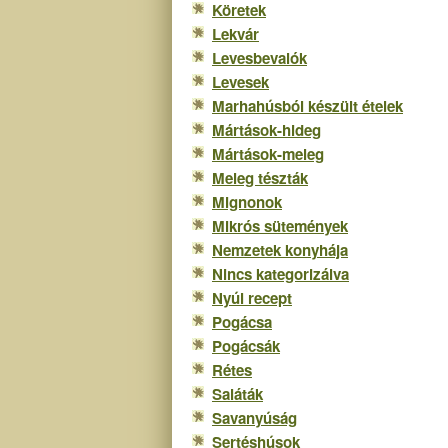
Köretek
Lekvár
Levesbevalók
Levesek
Marhahúsból készült ételek
Mártások-hideg
Mártások-meleg
Meleg tészták
Mignonok
Mikrós sütemények
Nemzetek konyhája
Nincs kategorizálva
Nyúl recept
Pogácsa
Pogácsák
Rétes
Saláták
Savanyúság
Sertéshúsok