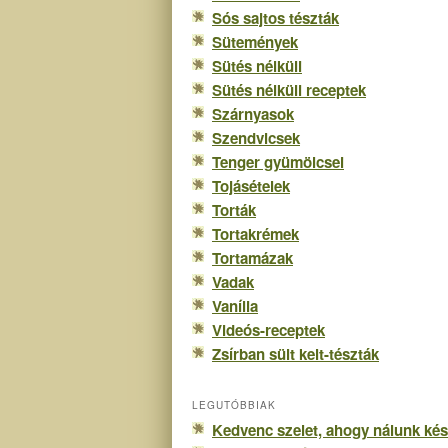
Sós sajtos tészták
Sütemények
Sütés nélküli
Sütés nélküli receptek
Szárnyasok
Szendvicsek
Tenger gyümölcsei
Tojásételek
Torták
Tortakrémek
Tortamázak
Vadak
Vanília
Videós-receptek
Zsírban sült kelt-tészták
LEGUTÓBBIAK
Kedvenc szelet, ahogy nálunk kés