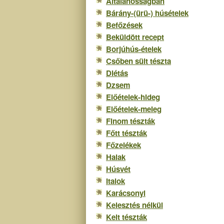
Általánosságban
é
tartalomra
Bárány-(ürü-) húsételek
s
Befőzések
Beküldött recept
Borjúhús-ételek
Csőben sült tészta
Diétás
Dzsem
Előételek-hideg
Előételek-meleg
Finom tészták
Főtt tészták
Főzelékek
Halak
Húsvét
Italok
Karácsonyi
Kelesztés nélkül
Kelt tészták