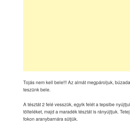
Tojás nem kell bele!!! Az almát megpároljuk, búzadará
teszünk bele.
A tésztát 2 felé vesszük, egyik felét a tepsibe nyújt
tölteléket, majd a maradék tésztát is rányújtjuk. Tet
fokon aranybarnára sütjük.