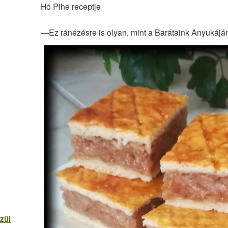
Hó Pihe receptje
—Ez ránézésre is olyan, mint a Barátaink Anyukájá
zül