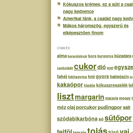
Kókuszos krémes, ez a süti a csa
nagy kedvence
Amerikai fánk, a család nagy ked
Mákos háromszög, egyszerű és
elképesztően finom
CÍMKÉK
alma
búzadara
bors
burgonya
baracklekvár
cukor
dió
egysze
csokoládé
ecet
gyors
fahéj
fotó
habtejszín
fokhagyma
j
kakaópor
kókuszreszelék
le
kiadós
liszt
margarin
meggy
mazsola
porcukor
pudingpor
olaj
méz
sajt
sütőpor
szódabikarbóna
só
tojás
vaj
tejföl
túró
tejszín
v