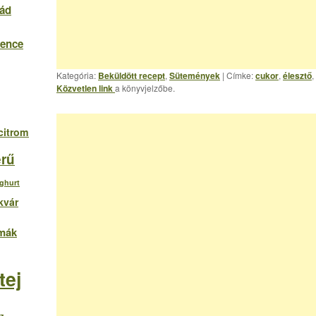
lád
vence
Kategória:
Beküldött recept
,
Sütemények
| Címke:
cukor
,
élesztő
,
Közvetlen link
a könyvjelzőbe.
citrom
rű
oghurt
kvár
mák
tej
íz