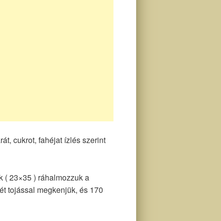
t, cukrot, fahéjat ízlés szerint
juk ( 23×35 ) ráhalmozzuk a
ejét tojással megkenjük, és 170