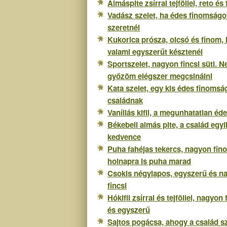
Almáspite zsírral tejföllel, reto és
Vadász szelet, ha édes finomságo
szeretnél
Kukorica prósza, olcsó és finom, 
valami egyszerűt késztenél
Sportszelet, nagyon fincsi süti. 
győzöm elégszer megcsinálni
Kata szelet, egy kis édes finomsá
családnak
Vaníliás kifli, a megunhatatlan éd
Békebeli almás pite, a család egyi
kedvence
Puha fahéjas tekercs, nagyon fin
holnapra is puha marad
Csokis négylapos, egyszerű és n
fincsi
Hókifli zsírral és tejföllel, nagyon
és egyszerű
Sajtos pogácsa, ahogy a család sz