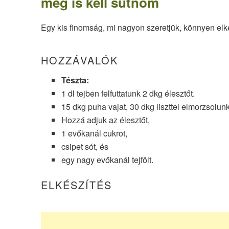
meg is kell sütnöm
Egy kis finomság, mi nagyon szeretjük, könnyen elké
HOZZÁVALÓK
Tészta:
1 dl tejben felfuttatunk 2 dkg élesztőt.
15 dkg puha vajat, 30 dkg liszttel elmorzsolunk
Hozzá adjuk az élesztőt,
1 evőkanál cukrot,
csipet sót, és
egy nagy evőkanál tejfölt.
ELKÉSZÍTÉS